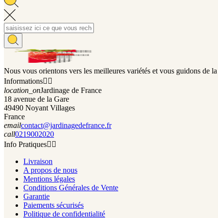
Nous vous orientons vers les meilleures variétés et vous guidons de la 
Informations


location_on
Jardinage de France
18 avenue de la Gare
49490 Noyant Villages
France
email
contact@jardinagedefrance.fr
call
0219002020
Info Pratiques


Livraison
A propos de nous
Mentions légales
Conditions Générales de Vente
Garantie
Paiements sécurisés
Politique de confidentialité