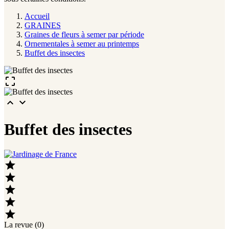
Accueil
GRAINES
Graines de fleurs à semer par période
Ornementales à semer au printemps
Buffet des insectes



Buffet des insectes





La revue (0)