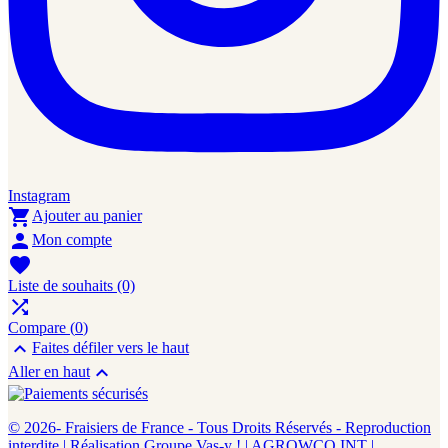
Instagram

Ajouter au panier

Mon compte

Liste de souhaits
(0)

Compare (
0
)

Faites défiler vers le haut

Aller en haut
© 2026- Fraisiers de France - Tous Droits Réservés - Reproduction
interdite | Réalisation Groupe Vas-y ! | AGROWCO INT |