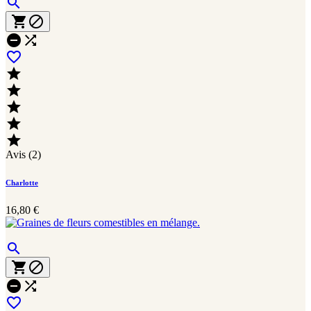











Avis (2)
Charlotte
16,80 €





