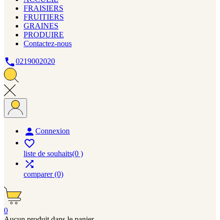
FRAISIERS
FRUITIERS
GRAINES
PRODUIRE
Contactez-nous

0219002020

Connexion

liste de souhaits
(0 )

comparer
(0)
0
Aucun produit dans le panier