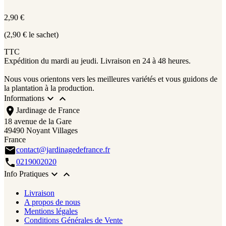
2,90 €
(2,90 € le sachet)
TTC
Expédition du mardi au jeudi. Livraison en 24 à 48 heures.
Nous vous orientons vers les meilleures variétés et vous guidons de
la plantation à la production.


Informations
location_on
Jardinage de France
18 avenue de la Gare
49490 Noyant Villages
France
email
contact@jardinagedefrance.fr
call
0219002020


Info Pratiques
Livraison
A propos de nous
Mentions légales
Conditions Générales de Vente