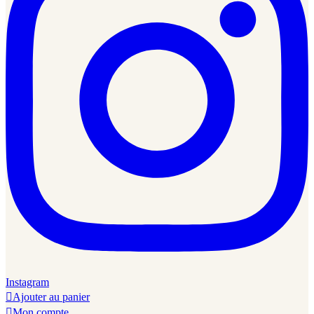
Instagram

Ajouter au panier

Mon compte