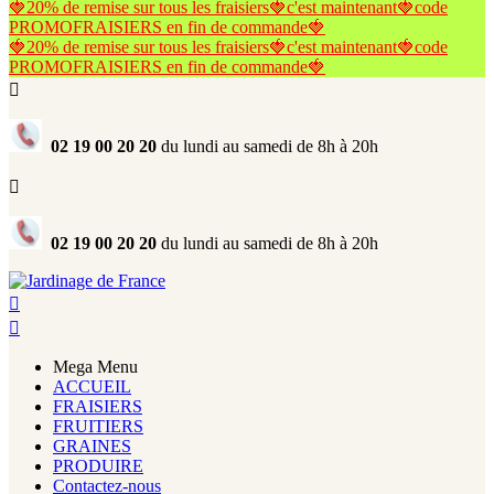
🍓20% de remise sur tous les fraisiers🍓c'est maintenant🍓code
PROMOFRAISIERS en fin de commande🍓
🍓20% de remise sur tous les fraisiers🍓c'est maintenant🍓code
PROMOFRAISIERS en fin de commande🍓

02 19 00 20 20
du lundi au samedi de 8h à 20h

02 19 00 20 20
du lundi au samedi de 8h à 20h


Mega Menu
ACCUEIL
FRAISIERS
FRUITIERS
GRAINES
PRODUIRE
Contactez-nous