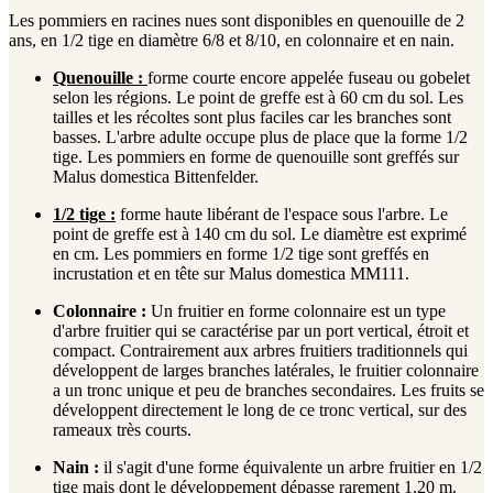
Les pommiers en racines nues sont disponibles en quenouille de 2
ans, en 1/2 tige en diamètre 6/8 et 8/10, en colonnaire et en nain.
Quenouille :
forme courte encore appelée fuseau ou gobelet
selon les régions. Le point de greffe est à 60 cm du sol. Les
tailles et les récoltes sont plus faciles car les branches sont
basses. L'arbre adulte occupe plus de place que la forme 1/2
tige. Les pommiers en forme de quenouille sont greffés sur
Malus domestica Bittenfelder.
1/2 tige :
forme haute libérant de l'espace sous l'arbre. Le
point de greffe est à 140 cm du sol. Le diamètre est exprimé
en cm. Les pommiers en forme 1/2 tige sont greffés en
incrustation et en tête sur Malus domestica MM111.
Colonnaire :
Un fruitier en forme colonnaire est un type
d'arbre fruitier qui se caractérise par un port vertical, étroit et
compact. Contrairement aux arbres fruitiers traditionnels qui
développent de larges branches latérales, le fruitier colonnaire
a un tronc unique et peu de branches secondaires. Les fruits se
développent directement le long de ce tronc vertical, sur des
rameaux très courts.
Nain :
il s'agit d'une forme équivalente un arbre fruitier en 1/2
tige mais dont le développement dépasse rarement 1.20 m.